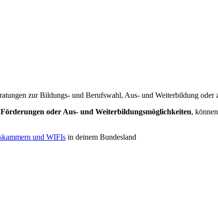
atungen zur Bildungs- und Berufswahl, Aus- und Weiterbildung oder 
 Förderungen oder Aus- und Weiterbildungsmöglichkeiten
, können
ftskammern und WIFIs
in deinem Bundesland