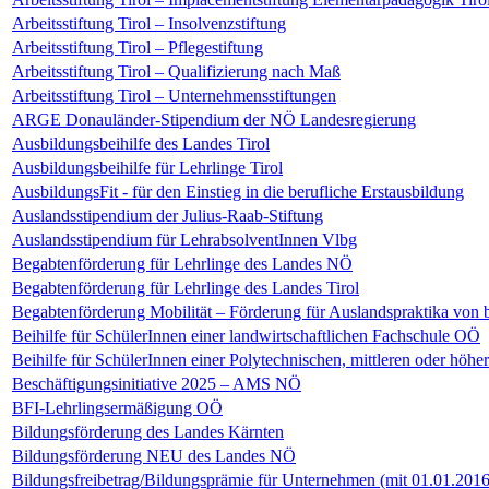
Arbeitsstiftung Tirol – Insolvenzstiftung
Arbeitsstiftung Tirol – Pflegestiftung
Arbeitsstiftung Tirol – Qualifizierung nach Maß
Arbeitsstiftung Tirol – Unternehmensstiftungen
ARGE Donauländer-Stipendium der NÖ Landesregierung
Ausbildungsbeihilfe des Landes Tirol
Ausbildungsbeihilfe für Lehrlinge Tirol
AusbildungsFit - für den Einstieg in die berufliche Erstausbildung
Auslandsstipendium der Julius-Raab-Stiftung
Auslandsstipendium für LehrabsolventInnen Vlbg
Begabtenförderung für Lehrlinge des Landes NÖ
Begabtenförderung für Lehrlinge des Landes Tirol
Begabtenförderung Mobilität – Förderung für Auslandspraktika von 
Beihilfe für SchülerInnen einer landwirtschaftlichen Fachschule OÖ
Beihilfe für SchülerInnen einer Polytechnischen, mittleren oder höh
Beschäftigungsinitiative 2025 – AMS NÖ
BFI-Lehrlingsermäßigung OÖ
Bildungsförderung des Landes Kärnten
Bildungsförderung NEU des Landes NÖ
Bildungsfreibetrag/Bildungsprämie für Unternehmen (mit 01.01.2016