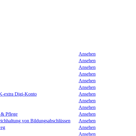
Ansehen
Ansehen
Ansehen
Ansehen
Ansehen
Ansehen
K-extra Digi-Konto
Ansehen
Ansehen
Ansehen
 & Pflege
Ansehen
ichhaltung von Bildungsabschlüssen
Ansehen
weg
Ansehen
Ansehen