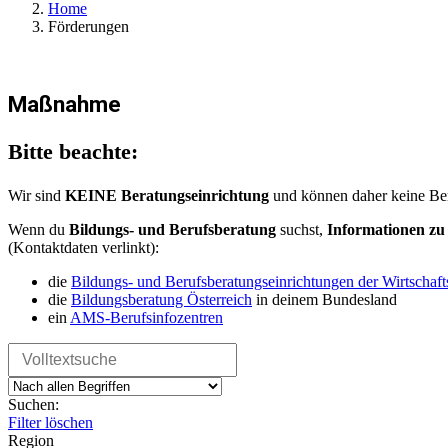
Home
Förderungen
Maßnahme
Bitte beachte:
Wir sind
KEINE Beratungseinrichtung
und können daher keine Ber
Wenn du
Bildungs- und Berufsberatung
suchst,
Informationen zu
(Kontaktdaten verlinkt):
die
Bildungs- und Berufsberatungseinrichtungen der Wirtscha
die
Bildungsberatung Österreich
in deinem Bundesland
ein
AMS-Berufsinfozentren
Suchen:
Filter löschen
Region