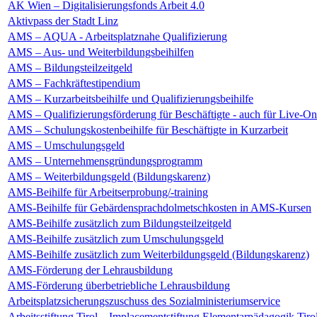
AK Wien – Digitalisierungsfonds Arbeit 4.0
Aktivpass der Stadt Linz
AMS – AQUA - Arbeitsplatznahe Qualifizierung
AMS – Aus- und Weiterbildungsbeihilfen
AMS – Bildungsteilzeitgeld
AMS – Fachkräftestipendium
AMS – Kurzarbeitsbeihilfe und Qualifizierungsbeihilfe
AMS – Qualifizierungsförderung für Beschäftigte - auch für Live-On
AMS – Schulungskostenbeihilfe für Beschäftigte in Kurzarbeit
AMS – Umschulungsgeld
AMS – Unternehmensgründungsprogramm
AMS – Weiterbildungsgeld (Bildungskarenz)
AMS-Beihilfe für Arbeitserprobung/-training
AMS-Beihilfe für Gebärdensprachdolmetschkosten in AMS-Kursen
AMS-Beihilfe zusätzlich zum Bildungsteilzeitgeld
AMS-Beihilfe zusätzlich zum Umschulungsgeld
AMS-Beihilfe zusätzlich zum Weiterbildungsgeld (Bildungskarenz)
AMS-Förderung der Lehrausbildung
AMS-Förderung überbetriebliche Lehrausbildung
Arbeitsplatzsicherungszuschuss des Sozialministeriumservice
Arbeitsstiftung Tirol – Implacementstiftung Elementarpädagogik Tiro