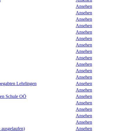
Ansehen
Ansehen
Ansehen
Ansehen
Ansehen
Ansehen
Ansehen
Ansehen
Ansehen
Ansehen
Ansehen
Ansehen
begabten Lehrlingen
Ansehen
Ansehen
eren Schule OÖ
Ansehen
Ansehen
Ansehen
Ansehen
Ansehen
 ausgelaufen)
Ansehen