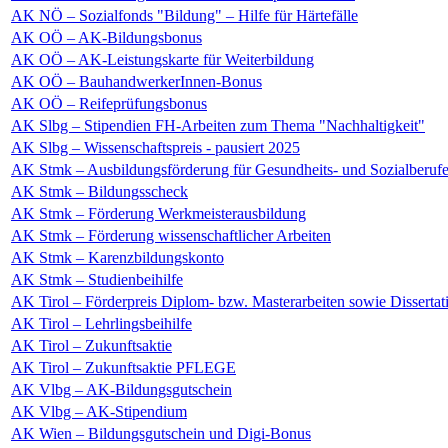
AK NÖ – Sozialfonds "Bildung" – Hilfe für Härtefälle
AK OÖ – AK-Bildungsbonus
AK OÖ – AK-Leistungskarte für Weiterbildung
AK OÖ – BauhandwerkerInnen-Bonus
AK OÖ – Reifeprüfungsbonus
AK Slbg – Stipendien FH-Arbeiten zum Thema "Nachhaltigkeit"
AK Slbg – Wissenschaftspreis - pausiert 2025
AK Stmk – Ausbildungsförderung für Gesundheits- und Sozialberuf
AK Stmk – Bildungsscheck
AK Stmk – Förderung Werkmeisterausbildung
AK Stmk – Förderung wissenschaftlicher Arbeiten
AK Stmk – Karenzbildungskonto
AK Stmk – Studienbeihilfe
AK Tirol – Förderpreis Diplom- bzw. Masterarbeiten sowie Dissertat
AK Tirol – Lehrlingsbeihilfe
AK Tirol – Zukunftsaktie
AK Tirol – Zukunftsaktie PFLEGE
AK Vlbg – AK-Bildungsgutschein
AK Vlbg – AK-Stipendium
AK Wien – Bildungsgutschein und Digi-Bonus