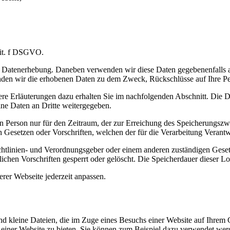
 lit. f DSGVO.
ur Datenerhebung.
Daneben verwenden wir diese Daten gegebenenfalls a
den wir die erhobenen Daten zu dem Zweck, Rückschlüsse auf Ihre Pe
e Erläuterungen dazu erhalten Sie im nachfolgenden Abschnitt. Die Dat
ine Daten an Dritte weitergegeben.
 Person nur für den Zeitraum, der zur Erreichung des Speicherungszwec
 Gesetzen oder Vorschriften, welchen der für die Verarbeitung Verantw
chtlinien- und Verordnungsgeber oder einem anderen zuständigen Geset
chen Vorschriften gesperrt oder gelöscht.
Die Speicherdauer dieser Lo
rer Webseite jederzeit anpassen.
nd kleine Dateien, die im Zuge eines Besuchs einer Website auf Ihre
iner Website zu bieten. Sie können zum Beispiel dazu verwendet werde