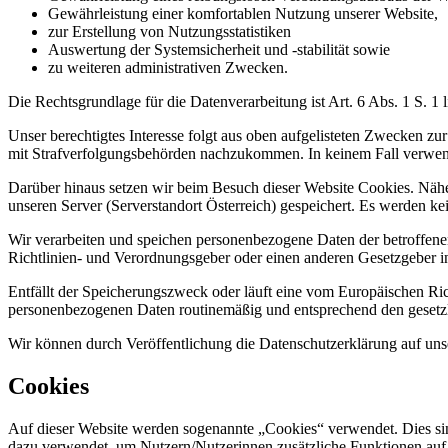
Gewährleistung einer komfortablen Nutzung unserer Website,
zur Erstellung von Nutzungsstatistiken
Auswertung der Systemsicherheit und -stabilität sowie
zu weiteren administrativen Zwecken.
Die Rechtsgrundlage für die Datenverarbeitung ist Art. 6 Abs. 1 S. 1
Unser berechtigtes Interesse folgt aus oben aufgelisteten Zwecken z
mit Strafverfolgungsbehörden nachzukommen.
In keinem Fall verwen
Darüber hinaus setzen wir beim Besuch dieser Website Cookies. Näher
unseren Server (Serverstandort Österreich) gespeichert. Es werden ke
Wir verarbeiten und speichen personenbezogene Daten der betroffenen
Richtlinien- und Verordnungsgeber oder einen anderen Gesetzgeber in
Entfällt der Speicherungszweck oder läuft eine vom Europäischen Ri
personenbezogenen Daten routinemäßig und entsprechend den gesetzli
Wir können durch Veröffentlichung die Datenschutzerklärung auf unse
Cookies
Auf dieser Website werden sogenannte „Cookies“ verwendet. Dies si
dazu verwendet, um Nutzern/Nutzerinnen zusätzliche Funktionen auf e