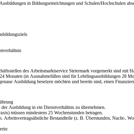
n Ausbildungen in Bildungseinrichtungen und Schulen/Hochschulen abs
sbildungsziels
tverhältnis
chäftsstellen des Arbeitsmarktservice Steiermark vorgemerkt sind mit
24 Monaten (in Ausnahmefällen sind für Lehrlingsausbildungen 28 Mo
atzgenaue Ausbildung besetzen möchten und bereits sind, einen Finanzier
führung
e der Ausbildung in ein Dienstverhältnis zu übernehmen.
raxis) müssen mindestens 25 Wochenstunden betragen.
. Arbeitsvertragsähnliche Bestandteile (z. B. Überstunden, Nacht-, Woc
rin: