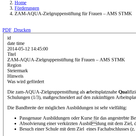
Home
Förderungen
ZAM-AQUA-Zielgruppenstiftung für Frauen – AMS STMK
PDF
Drucken
id
date time
2014-05-12 14:45:00
Titel
ZAM-AQUA-Zielgruppenstiftung für Frauen – AMS STMK
Region
Steiermark
Hinweis
Was wird gefördert
Die zam-AQUA-Zielgruppenstiftung als
a
rbeitsplatznahe
Qua
lifi
Schulungen (1/3), maßgeschneidert auf den zukünftigen Arbeitspla
Die Bandbreite der möglichen Ausbildungen ist sehr vielfältig:
Passgenaue Ausbildungen oder Kurse für das angestrebte Ber
Absolvierung einer verkürzten Ausbildung mit dem Ziel,
Besuch einer Schule mit dem Ziel eines Fachabschlusses (z. 