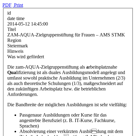
PDF
Print
id
date time
2014-05-12 14:45:00
Titel
ZAM-AQUA-Zielgruppenstiftung für Frauen – AMS STMK
Region
Steiermark
Hinweis
Was wird gefördert
Die zam-AQUA-Zielgruppenstiftung als
a
rbeitsplatznahe
Qua
lifizierung ist als duales Ausbildungsmodell angelegt und
umfasst sowohl praktische Ausbildung im Unternehmen (2/3)
als auch theoretische Schulungen (1/3), maßgeschneidert auf
den zukünftigen Arbeitsplatz bzw. die betrieblichen
Anforderungen.
Die Bandbreite der möglichen Ausbildungen ist sehr vielfältig:
Passgenaue Ausbildungen oder Kurse für das
angestrebte Berufsziel (z. B. IT-Kurse, Fachkurse,
Sprachen)
Absolvierung einer verkürzten Ausbildung mit dem