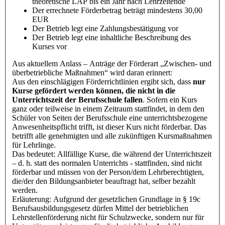
theoretische LAP bis ein Jahr nach Lehrzeitende
Der errechnete Förderbetrag beträgt mindestens 30,00
EUR
Der Betrieb legt eine Zahlungsbestätigung vor
Der Betrieb legt eine inhaltliche Beschreibung des
Kurses vor
Aus aktuellem Anlass – Anträge der Förderart „Zwischen- und
überbetriebliche Maßnahmen“ wird daran erinnert:
Aus den einschlägigen Förderrichtlinien ergibt sich, dass
nur
Kurse gefördert werden können, die nicht in die
Unterrichtszeit der Berufsschule fallen
. Sofern ein Kurs
ganz oder teilweise in einem Zeitraum stattfindet, in dem den
Schüler von Seiten der Berufsschule eine unterrichtsbezogene
Anwesenheitspflicht trifft, ist dieser Kurs nicht förderbar. Das
betrifft alle genehmigten und alle zukünftigen Kursmaßnahmen
für Lehrlinge.
Das bedeutet: Allfällige Kurse, die während der Unterrichtszeit
– d. h. statt des normalen Unterrichts - stattfinden, sind nicht
förderbar und müssen von der Person/dem Lehrberechtigten,
die/der den Bildungsanbieter beauftragt hat, selber bezahlt
werden.
Erläuterung: Aufgrund der gesetzlichen Grundlage in § 19c
Berufsausbildungsgesetz dürfen Mittel der betrieblichen
Lehrstellenförderung nicht für Schulzwecke, sondern nur für