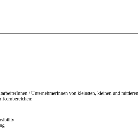
tarbeiterInnen / UnternehmerInnen von kleinsten, kleinen und mittle
 Kernbereichen:
ibility
ung