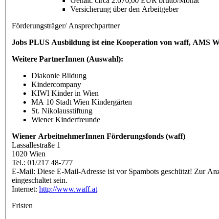
Gehalt: circa 2.070,00 EUR brutto/Monat
Versicherung über den Arbeitgeber
Förderungsträger/ Ansprechpartner
Jobs PLUS Ausbildung ist eine Kooperation von waff, AMS W
Weitere PartnerInnen (Auswahl):
Diakonie Bildung
Kindercompany
KIWI Kinder in Wien
MA 10 Stadt Wien Kindergärten
St. Nikolausstiftung
Wiener Kinderfreunde
Wiener ArbeitnehmerInnen Förderungsfonds (waff)
Lassallestraße 1
1020 Wien
Tel.: 01/217 48-777
E-Mail:
Diese E-Mail-Adresse ist vor Spambots geschützt! Zur Anze
eingeschaltet sein.
Internet:
http://www.waff.at
Fristen