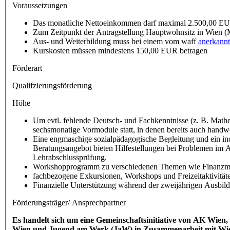
Voraussetzungen
Das monatliche Nettoeinkommen darf maximal 2.500,00 EU
Zum Zeitpunkt der Antragstellung Hauptwohnsitz in Wien (
Aus- und Weiterbildung muss bei einem vom waff
anerkannt
Kurskosten müssen mindestens 150,00 EUR betragen
Förderart
Qualifzierungsförderung
Höhe
Um evtl. fehlende Deutsch- und Fachkenntnisse (z. B. Mathe
sechsmonatige Vormodule statt, in denen bereits auch handw
Eine engmaschige sozialpädagogische Begleitung und ein ind
Beratungsangebot bieten Hilfestellungen bei Problemen im Al
Lehrabschlussprüfung.
Workshopprogramm zu verschiedenen Themen wie Finanzm
fachbezogene Exkursionen, Workshops und Freizeitaktivität
Finanzielle Unterstützung während der zweijährigen Ausbil
Förderungsträger/ Ansprechpartner
Es handelt sich um eine Gemeinschaftsinitiative von AK Wien
Wien und Jugend am Werk (JaW) in Zusammenarbeit mit Wiene