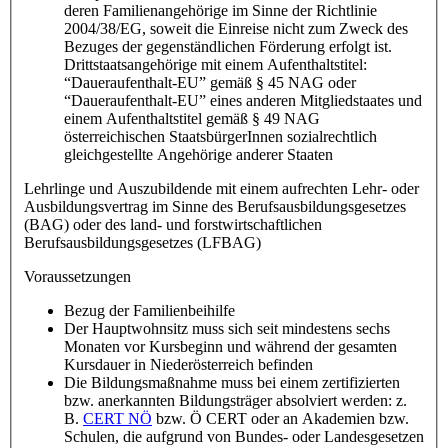
deren Familienangehörige im Sinne der Richtlinie
2004/38/EG, soweit die Einreise nicht zum Zweck des
Bezuges der gegenständlichen Förderung erfolgt ist.
Drittstaatsangehörige mit einem Aufenthaltstitel:
“Daueraufenthalt-EU” gemäß § 45 NAG oder
“Daueraufenthalt-EU” eines anderen Mitgliedstaates und
einem Aufenthaltstitel gemäß § 49 NAG
österreichischen StaatsbürgerInnen sozialrechtlich
gleichgestellte Angehörige anderer Staaten
Lehrlinge und Auszubildende mit einem aufrechten Lehr- oder
Ausbildungsvertrag im Sinne des Berufsausbildungsgesetzes
(BAG) oder des land- und forstwirtschaftlichen
Berufsausbildungsgesetzes (LFBAG)
Voraussetzungen
Bezug der Familienbeihilfe
Der Hauptwohnsitz muss sich seit mindestens sechs
Monaten vor Kursbeginn und während der gesamten
Kursdauer in Niederösterreich befinden
Die Bildungsmaßnahme muss bei einem zertifizierten
bzw. anerkannten Bildungsträger absolviert werden: z.
B.
CERT NÖ
bzw. Ö CERT oder an Akademien bzw.
Schulen, die aufgrund von Bundes- oder Landesgesetzen