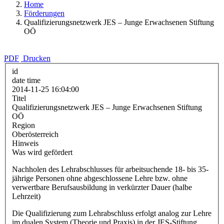
Home
Förderungen
Qualifizierungsnetzwerk JES – Junge Erwachsenen Stiftung
OÖ
PDF
Drucken
id
date time
2014-11-25 16:04:00
Titel
Qualifizierungsnetzwerk JES – Junge Erwachsenen Stiftung
OÖ
Region
Oberösterreich
Hinweis
Was wird gefördert
Nachholen des Lehrabschlusses für arbeitsuchende 18- bis 35-
jährige Personen ohne abgeschlossene Lehre bzw. ohne
verwertbare Berufsausbildung in verkürzter Dauer (halbe
Lehrzeit)
Die Qualifizierung zum Lehrabschluss erfolgt analog zur Lehre
im dualen System (Theorie und Praxis) in der JES-Stiftung,