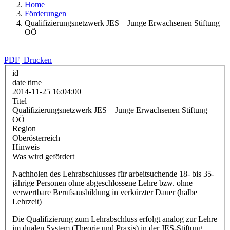
Home
Förderungen
Qualifizierungsnetzwerk JES – Junge Erwachsenen Stiftung
OÖ
PDF
Drucken
id
date time
2014-11-25 16:04:00
Titel
Qualifizierungsnetzwerk JES – Junge Erwachsenen Stiftung
OÖ
Region
Oberösterreich
Hinweis
Was wird gefördert
Nachholen des Lehrabschlusses für arbeitsuchende 18- bis 35-
jährige Personen ohne abgeschlossene Lehre bzw. ohne
verwertbare Berufsausbildung in verkürzter Dauer (halbe
Lehrzeit)
Die Qualifizierung zum Lehrabschluss erfolgt analog zur Lehre
im dualen System (Theorie und Praxis) in der JES-Stiftung,