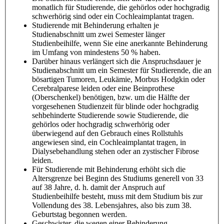
monatlich für Studierende, die gehörlos oder hochgradig
schwerhörig sind oder ein Cochleaimplantat tragen.
Studierende mit Behinderung erhalten je
Studienabschnitt um zwei Semester länger
Studienbeihilfe, wenn Sie eine anerkannte Behinderung
im Umfang von mindestens 50 % haben.
Darüber hinaus verlängert sich die Anspruchsdauer je
Studienabschnitt um ein Semester für Studierende, die an
bösartigen Tumoren, Leukämie, Morbus Hodgkin oder
Cerebralparese leiden oder eine Beinprothese
(Oberschenkel) benötigen, bzw. um die Hälfte der
vorgesehenen Studienzeit für blinde oder hochgradig
sehbehinderte Studierende sowie Studierende, die
gehörlos oder hochgradig schwerhörig oder
überwiegend auf den Gebrauch eines Rollstuhls
angewiesen sind, ein Cochleaimplantat tragen, in
Dialysebehandlung stehen oder an zystischer Fibrose
leiden.
Für Studierende mit Behinderung erhöht sich die
Altersgrenze bei Beginn des Studiums generell von 33
auf 38 Jahre, d. h. damit der Anspruch auf
Studienbeihilfe besteht, muss mit dem Studium bis zur
Vollendung des 38. Lebensjahres, also bis zum 38.
Geburtstag begonnen werden.
Geschwister, die wegen einer Behinderung