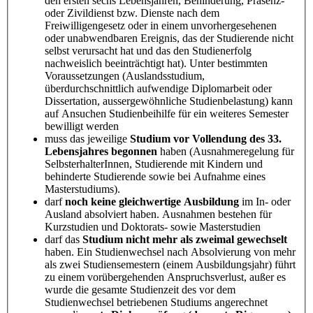
den ersten sechs Lebensjahren, Behinderung, Präsenz-
oder Zivildienst bzw. Dienste nach dem
Freiwilligengesetz oder in einem unvorhergesehenen
oder unabwendbaren Ereignis, das der Studierende nicht
selbst verursacht hat und das den Studienerfolg
nachweislich beeinträchtigt hat). Unter bestimmten
Voraussetzungen (Auslandsstudium,
überdurchschnittlich aufwendige Diplomarbeit oder
Dissertation, aussergewöhnliche Studienbelastung) kann
auf Ansuchen Studienbeihilfe für ein weiteres Semester
bewilligt werden
muss das jeweilige
Studium vor Vollendung des 33.
Lebensjahres begonnen
haben (Ausnahmeregelung für
SelbsterhalterInnen, Studierende mit Kindern und
behinderte Studierende sowie bei Aufnahme eines
Masterstudiums).
darf
noch keine gleichwertige Ausbildung
im In- oder
Ausland absolviert haben. Ausnahmen bestehen für
Kurzstudien und Doktorats- sowie Masterstudien
darf das
Studium nicht mehr als zweimal gewechselt
haben. Ein Studienwechsel nach Absolvierung von mehr
als zwei Studiensemestern (einem Ausbildungsjahr) führt
zu einem vorübergehenden Anspruchsverlust, außer es
wurde die gesamte Studienzeit des vor dem
Studienwechsel betriebenen Studiums angerechnet