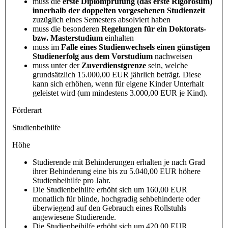
muss die
erste Diplomprüfung (das erste Rigorosum)
innerhalb der doppelten vorgesehenen Studienzeit
zuzüglich eines Semesters absolviert haben
muss die besonderen
Regelungen für ein Doktorats-
bzw. Masterstudium
einhalten
muss im
Falle eines Studienwechsels einen günstigen
Studienerfolg aus dem Vorstudium
nachweisen
muss unter der
Zuverdienstgrenze
sein, welche
grundsätzlich 15.000,00 EUR jährlich beträgt. Diese
kann sich erhöhen, wenn für eigene Kinder Unterhalt
geleistet wird (um mindestens 3.000,00 EUR je Kind).
Förderart
Studienbeihilfe
Höhe
Studierende mit Behinderungen erhalten je nach Grad
ihrer Behinderung eine bis zu 5.040,00 EUR höhere
Studienbeihilfe pro Jahr.
Die Studienbeihilfe erhöht sich um 160,00 EUR
monatlich für blinde, hochgradig sehbehinderte oder
überwiegend auf den Gebrauch eines Rollstuhls
angewiesene Studierende.
Die Studienbeihilfe erhöht sich um 420,00 EUR