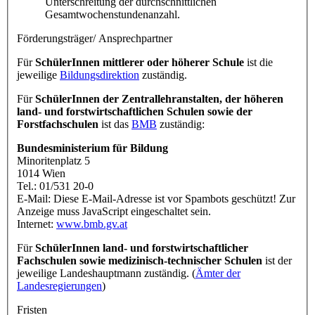
Unterschreitung der durchschnittlichen
Gesamtwochenstundenanzahl.
Förderungsträger/ Ansprechpartner
Für
SchülerInnen mittlerer oder höherer Schule
ist die
jeweilige
Bildungsdirektion
zuständig.
Für
SchülerInnen der Zentrallehranstalten, der höheren
land- und forstwirtschaftlichen Schulen sowie der
Forstfachschulen
ist das
BMB
zuständig:
Bundesministerium für Bildung
Minoritenplatz 5
1014 Wien
Tel.: 01/531 20-0
E-Mail:
Diese E-Mail-Adresse ist vor Spambots geschützt! Zur
Anzeige muss JavaScript eingeschaltet sein.
Internet:
www.bmb.gv.at
Für
SchülerInnen land- und forstwirtschaftlicher
Fachschulen sowie medizinisch-technischer Schulen
ist der
jeweilige Landeshauptmann zuständig. (
Ämter der
Landesregierungen
)
Fristen