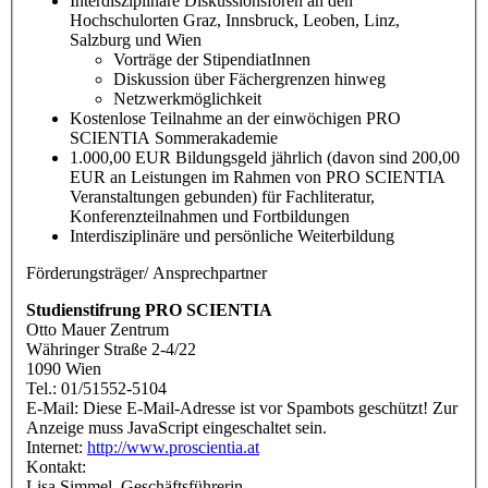
Interdisziplinäre Diskussionsforen an den
Hochschulorten Graz, Innsbruck, Leoben, Linz,
Salzburg und Wien
Vorträge der StipendiatInnen
Diskussion über Fächergrenzen hinweg
Netzwerkmöglichkeit
Kostenlose Teilnahme an der einwöchigen PRO
SCIENTIA Sommerakademie
1.000,00 EUR Bildungsgeld jährlich (davon sind 200,00
EUR an Leistungen im Rahmen von PRO SCIENTIA
Veranstaltungen gebunden) für Fachliteratur,
Konferenzteilnahmen und Fortbildungen
Interdisziplinäre und persönliche Weiterbildung
Förderungsträger/ Ansprechpartner
Studienstifrung PRO SCIENTIA
Otto Mauer Zentrum
Währinger Straße 2-4/22
1090 Wien
Tel.: 01/51552-5104
E-Mail:
Diese E-Mail-Adresse ist vor Spambots geschützt! Zur
Anzeige muss JavaScript eingeschaltet sein.
Internet:
http://www.proscientia.at
Kontakt:
Lisa Simmel, Geschäftsführerin