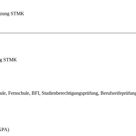
tützung STMK
zung STMK
ule, Fernschule, BFI, Studienberechtigungsprüfung, Berufsreifeprüf
(GPA)