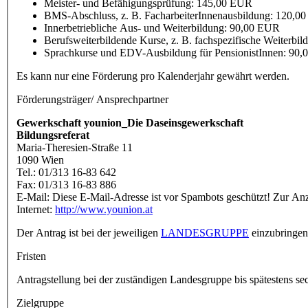
Meister- und Befähigungsprüfung: 145,00 EUR
BMS-Abschluss, z. B. FacharbeiterInnenausbildung: 120,0
Innerbetriebliche Aus- und Weiterbildung: 90,00 EUR
Berufsweiterbildende Kurse, z. B. fachspezifische Weiter
Sprachkurse und EDV-Ausbildung für PensionistInnen: 90
Es kann nur eine Förderung pro Kalenderjahr gewährt werden.
Förderungsträger/ Ansprechpartner
Gewerkschaft younion_Die Daseinsgewerkschaft
Bildungsreferat
Maria-Theresien-Straße 11
1090 Wien
Tel.: 01/313 16-83 642
Fax: 01/313 16-83 886
E-Mail:
Diese E-Mail-Adresse ist vor Spambots geschützt! Zur Anze
Internet:
http://www.younion.at
Der Antrag ist bei der jeweiligen
LANDESGRUPPE
einzubringen
Fristen
Antragstellung bei der zuständigen Landesgruppe bis spätestens s
Zielgruppe