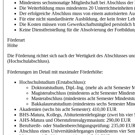
Mindestens sechsmonatige Mitgliedschaft bei Abschluss der 
Die Weiterbildung muss mindestens 20 Unterrichtseinheiten
Der erfolgreiche Abschluss muss von einem autorisierten Ausb
Für eine nicht standardisierte Ausbildung, der kein fester L
Die Kosten müssen vom Gewerkschaftsmitglied persönlich b
Keine Dienstfreistellung für die Absolvierung der Fortbildun
Förderart
Höhe
Die Förderung richtet sich nach der Wertigkeit des Abschlusses u
(Hochschulabschluss).
Förderungen im Detail mit maximaler Förderhöhe:
Hochschulstudium (Erstabschluss):
Doktoratstudium, Dipl.-Ing. (mehr als acht Semester 
Magisterabschluss (mindestens acht Semester Mindests
Masterabschluss (mindestens acht Semester Mindestst
Bakkalaureatstudium (mindestens sechs Semester Mind
Akademien (sechs bis acht Semester): 410,00 EUR
BHS-Matura, Kollegs, Abiturientenlehrgänge (zwei bis vier
AHS-Matura und Oberstufenrealgymnasium: 290,00 EUR
Berufsreife- oder Studienberechtigungsprüfung: 235,00 EU
Abschluss eines Universitätslehrganges (mindestens vier 