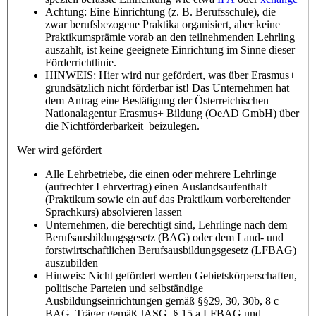
Achtung: Eine Einrichtung (z. B. Berufsschule), die
zwar berufsbezogene Praktika organisiert, aber keine
Praktikumsprämie vorab an den teilnehmenden Lehrling
auszahlt, ist keine geeignete Einrichtung im Sinne dieser
Förderrichtlinie.
HINWEIS: Hier wird nur gefördert, was über Erasmus+
grundsätzlich nicht förderbar ist! Das Unternehmen hat
dem Antrag eine Bestätigung der Österreichischen
Nationalagentur Erasmus+ Bildung (OeAD GmbH) über
die Nichtförderbarkeit beizulegen.
Wer wird gefördert
Alle Lehrbetriebe, die einen oder mehrere Lehrlinge
(aufrechter Lehrvertrag) einen Auslandsaufenthalt
(Praktikum sowie ein auf das Praktikum vorbereitender
Sprachkurs) absolvieren lassen
Unternehmen, die berechtigt sind, Lehrlinge nach dem
Berufsausbildungsgesetz (BAG) oder dem Land- und
forstwirtschaftlichen Berufsausbildungsgesetz (LFBAG)
auszubilden
Hinweis: Nicht gefördert werden Gebietskörperschaften,
politische Parteien und selbständige
Ausbildungseinrichtungen gemäß §§29, 30, 30b, 8 c
BAG, Träger gemäß JASG, § 15 a LFBAG und