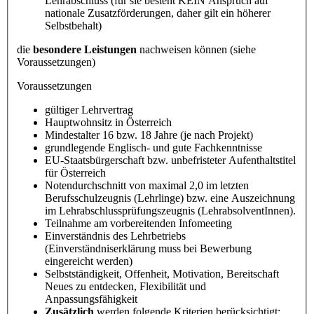
Lehrabschluss (für sie besteht KEIN Anspruch auf
nationale Zusatzförderungen, daher gilt ein höherer
Selbstbehalt)
die
besondere Leistungen
nachweisen können (siehe
Voraussetzungen)
Voraussetzungen
gültiger Lehrvertrag
Hauptwohnsitz in Österreich
Mindestalter 16 bzw. 18 Jahre (je nach Projekt)
grundlegende Englisch- und gute Fachkenntnisse
EU-Staatsbürgerschaft bzw. unbefristeter Aufenthaltstitel
für Österreich
Notendurchschnitt von maximal 2,0 im letzten
Berufsschulzeugnis (Lehrlinge) bzw. eine Auszeichnung
im Lehrabschlussprüfungszeugnis (LehrabsolventInnen).
Teilnahme am vorbereitenden Infomeeting
Einverständnis des Lehrbetriebs
(Einverständniserklärung muss bei Bewerbung
eingereicht werden)
Selbstständigkeit, Offenheit, Motivation, Bereitschaft
Neues zu entdecken, Flexibilität und
Anpassungsfähigkeit
Zusätzlich
werden folgende Kriterien berücksichtigt: