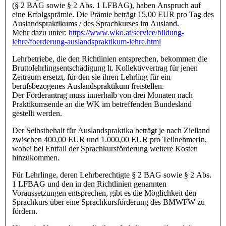
(§ 2 BAG sowie § 2 Abs. 1 LFBAG), haben Anspruch auf
eine Erfolgsprämie. Die Prämie beträgt 15,00 EUR pro Tag des
Auslandspraktikums / des Sprachkurses im Ausland.
Mehr dazu unter:
https://www.wko.at/service/bildung-
lehre/foerderung-auslandspraktikum-lehre.html
Lehrbetriebe, die den Richtlinien entsprechen, bekommen die
Bruttolehrlingsentschädigung lt. Kollektivvertrag für jenen
Zeitraum ersetzt, für den sie ihren Lehrling für ein
berufsbezogenes Auslandspraktikum freistellen.
Der Förderantrag muss innerhalb von drei Monaten nach
Praktikumsende an die WK im betreffenden Bundesland
gestellt werden.
Der Selbstbehalt für Auslandspraktika beträgt je nach Zielland
zwischen 400,00 EUR und 1.000,00 EUR pro TeilnehmerIn,
wobei bei Entfall der Sprachkursförderung weitere Kosten
hinzukommen.
Für Lehrlinge, deren Lehrberechtigte § 2 BAG sowie § 2 Abs.
1 LFBAG und den in den Richtlinien genannten
Voraussetzungen entsprechen, gibt es die Möglichkeit den
Sprachkurs über eine Sprachkursförderung des BMWFW zu
fördern.