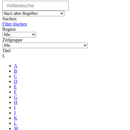
Suchen:
Filter löschen
Region
Zielgruppe
Titel
L
A
B
C
D
E
F
G
H
I
J
K
L
M