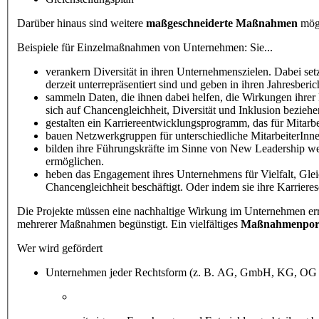
Darüber hinaus sind weitere
maßgeschneiderte Maßnahmen
mögl
Beispiele für Einzelmaßnahmen von Unternehmen: Sie...
verankern Diversität in ihren Unternehmenszielen. Dabei setz
derzeit unterrepräsentiert sind und geben in ihren Jahresberi
sammeln Daten, die ihnen dabei helfen, die Wirkungen ihrer 
sich auf Chancengleichheit, Diversität und Inklusion beziehe
gestalten ein Karriereentwicklungsprogramm, das für Mitarbei
bauen Netzwerkgruppen für unterschiedliche MitarbeiterInn
bilden ihre Führungskräfte im Sinne von New Leadership we
ermöglichen.
heben das Engagement ihres Unternehmens für Vielfalt, Gleic
Chancengleichheit beschäftigt. Oder indem sie ihre Karrierese
Die Projekte müssen eine nachhaltige Wirkung im Unternehmen err
mehrerer Maßnahmen begünstigt. Ein vielfältiges
Maßnahmenport
Wer wird gefördert
Unternehmen jeder Rechtsform (z. B. AG, GmbH, KG, OG et