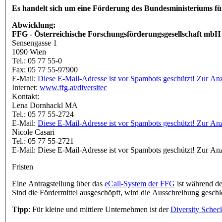
Es handelt sich um eine Förderung des Bundesministeriums fü
Abwicklung:
FFG - Österreichische Forschungsförderungsgesellschaft mb
Sensengasse 1
1090 Wien
Tel.: 05 77 55-0
Fax: 05 77 55-97900
E-Mail:
Diese E-Mail-Adresse ist vor Spambots geschützt! Zur Anze
Internet:
www.ffg.at/diversitec
Kontakt:
Lena Dornhackl MA
Tel.: 05 77 55-2724
E-Mail:
Diese E-Mail-Adresse ist vor Spambots geschützt! Zur Anze
Nicole Casari
Tel.: 05 77 55-2721
E-Mail:
Diese E-Mail-Adresse ist vor Spambots geschützt! Zur Anze
Fristen
Eine Antragstellung über das
eCall-System der FFG
ist während de
Sind die Fördermittel ausgeschöpft, wird die Ausschreibung geschl
Tipp
: Für kleine und mittlere Unternehmen ist der
Diversity Schec