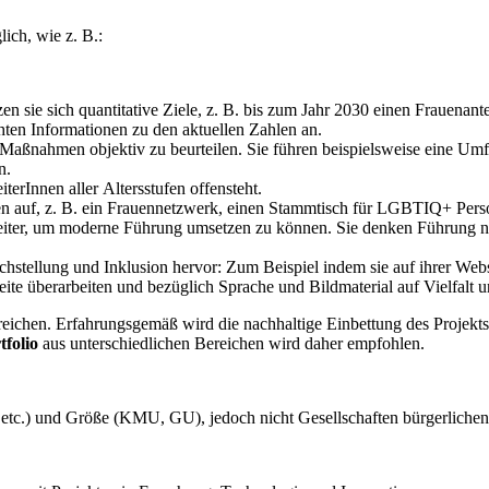
ich, wie z. B.:
en sie sich quantitative Ziele, z. B. bis zum Jahr 2030 einen Frauenant
chten Informationen zu den aktuellen Zahlen an.
Maßnahmen objektiv zu beurteilen. Sie führen beispielsweise eine Umfr
n.
terInnen aller Altersstufen offensteht.
en auf, z. B. ein Frauennetzwerk, einen Stammtisch für LGBTIQ+ Pers
iter, um moderne Führung umsetzen zu können. Sie denken Führung neu
hstellung und Inklusion hervor: Zum Beispiel indem sie auf ihrer Webs
ite überarbeiten und bezüglich Sprache und Bildmaterial auf Vielfalt un
eichen. Erfahrungsgemäß wird die nachhaltige Einbettung des Projekt
folio
aus unterschiedlichen Bereichen wird daher empfohlen.
c.) und Größe (KMU, GU), jedoch nicht Gesellschaften bürgerliche