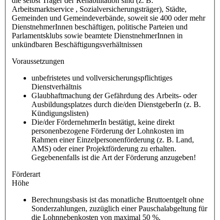
die selbst Träger der Rehabilitation sind (z. B.
Arbeitsmarktservice , Sozialversicherungsträger), Städte,
Gemeinden und Gemeindeverbände, soweit sie 400 oder mehr
DienstnehmerInnen beschäftigen, politische Parteien und
Parlamentsklubs
sowie beamtete DienstnehmerInnen in
unkündbaren Beschäftigungsverhältnissen
Voraussetzungen
unbefristetes und vollversicherungspflichtiges
Dienstverhältnis
Glaubhaftmachung der Gefährdung des Arbeits- oder
Ausbildungsplatzes durch die/den DienstgeberIn (z. B.
Kündigungslisten)
Die/der FördernehmerIn bestätigt, keine direkt
personenbezogene Förderung der Lohnkosten im
Rahmen einer Einzelpersonenförderung (z. B. Land,
AMS) oder einer Projektförderung zu erhalten.
Gegebenenfalls ist die Art der Förderung anzugeben!
Förderart
Höhe
Berechnungsbasis ist das monatliche Bruttoentgelt ohne
Sonderzahlungen, zuzüglich einer Pauschalabgeltung für
die Lohnnebenkosten von maximal 50 %.