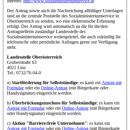
Internet:
http://www.sozialministeriumservice.at
Der Antrag sowie auch die Nachreichung allfälliger Unterlagen
sind an die zentrale Poststelle des Sozialministeriumservice in
Oberösterreich zu senden, wo eine elektronische Erfassung
erfolgt. Der Antrag wird automatisch an die für die/den
Antragstellerin zuständige Landesstelle des
Sozialministeriumservice weitergeleitet, die auch zukünftig für
telefonische oder persönliche Anfragen gerne zur Verfügung
steht.
Landesstelle Oberösterreich
Gruberstraße 63
4021 Linz
Tel.: 0732/76 04-0
a)
Startförderung für Selbstständige
: es kann ein
Antrag mit
Formular
oder ein
Online-Antrag
(mit Bürgerkarte oder
Handysignatur) eingereicht werden.
b)
Überbrückungszuschuss für Selbstständige
: es kann ein
Antrag mit Formular
oder ein
Online-Antrag
(mit Bürgerkarte
oder Handysignatur) eingereicht werden.
c)
Aktion "Barriere:freie Unternehmen"
: es kann ein
Antrag mit Formular
oder ein
Online-Antrag
(mit Bürgerkarte