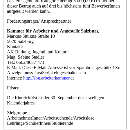
Das Preisgeld pro Kategorie beträgt 5.000,00 EUR, wobei
dieser Betrag auch auf drei bis höchstens fünf BewerberInnen
aufgeteilt werden kann.
Förderungsträger/ Ansprechpartner
Kammer für Arbeiter und Angestelle Salzburg
Markus-Sittikus-Straße 10
5020 Salzburg
Kontakt:
AK Bildung, Jugend und Kultur:
Mag. Sabine Stadler
Tel.: 0662/8687-471
E-Mail:
Diese E-Mail-Adresse ist vor Spambots geschützt! Zur
Anzeige muss JavaScript eingeschaltet sein.
Internet:
http://sbg.arbeiterkammer.at
Fristen
Die Einreichfrist ist der 30. September des jeweiligen
Kalenderjahres.
Zielgruppe
ArbeitnehmerInnen/Arbeitsuchende/Arbeitslose,
Lehrlinge/SchülerInnen/Studierende