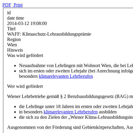
PDF
Print
id
date time
2014-03-12 19:08:00
Titel
WAFF: Klimaschutz-Lehrausbildungsprämie
Region
Wien
Hinweis
Was wird gefördert
Neuaufnahme von Lehrlingen mit Wohnort Wien, die bei Lehr
sich im ersten oder zweiten Lehrjahr (bei Anrechnung info
besonders
klimarelevanten Lehrberufen
Wer wird gefördert
Wiener Lehrbetriebe gemäß § 2 Berufsausbildungsgesetz (BAG) mit 
die Lehrlinge unter 18 Jahren im ersten oder zweiten Lehrj
in besonders
klimarelevanten Lehrberufen
ausbilden
die sich zu den Zielen der „Wiener Klima-Lehrausbildungsin
Ausgenommen von der Förderung sind Gebietskörperschaften, Ausb