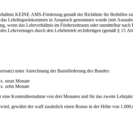
rverhältnis KEINE AMS-Förderung gemäß der Richtlinie für Beihilfen z
ür das Lehrlingseinkommen in Anspruch genommen wurde (mit Ausnahm
ung, wenn das Lehrverhältnis im Förderzeitraum oder unmittelbar nac
des Lehrvertrages durch den Lehrbetrieb rechtfertigen (gemäß § 15 A
ersatz) unter Anrechnung der Basisförderung des Bundes:
ax. neun Monate
ax. zehn Monate
ahr eine Kostenübernahme von drei Monaten und für das zweite Lehrjah
t wird, gewährt der waff zusätzlich einen Bonus in der Höhe von 1.