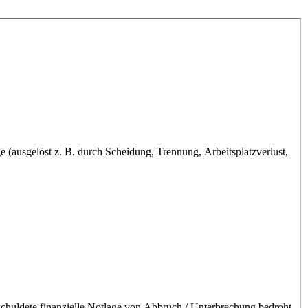
(ausgelöst z. B. durch Scheidung, Trennung, Arbeitsplatzverlust,
chuldete finanzielle Notlage von Abbruch / Unterbrechung bedroht