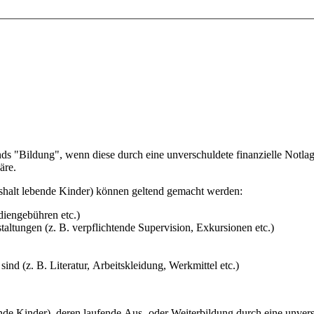
 "Bildung", wenn diese durch eine unverschuldete finanzielle Notlage 
äre.
halt lebende Kinder) können geltend gemacht werden:
iengebühren etc.)
altungen (z. B. verpflichtende Supervision, Exkursionen etc.)
ind (z. B. Literatur, Arbeitskleidung, Werkmittel etc.)
e Kinder), deren laufende Aus- oder Weiterbildung durch eine unvers