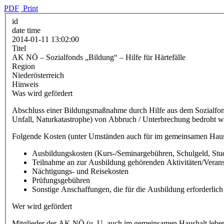
PDF
Print
id
date time
2014-01-11 13:02:00
Titel
AK NÖ – Sozialfonds „Bildung“ – Hilfe für Härtefälle
Region
Niederösterreich
Hinweis
Was wird gefördert
Abschluss einer Bildungsmaßnahme durch Hilfe aus dem Sozialfonds
Unfall, Naturkatastrophe) von Abbruch / Unterbrechung bedroht w
Folgende Kosten (unter Umständen auch für im gemeinsamen Haus
Ausbildungskosten (Kurs-/Seminargebühren, Schulgeld, Stud
Teilnahme an zur Ausbildung gehörenden Aktivitäten/Veranst
Nächtigungs- und Reisekosten
Prüfungsgebühren
Sonstige Anschaffungen, die für die Ausbildung erforderlich s
Wer wird gefördert
Mitglieder der AK NÖ (u. U. auch im gemeinsamen Haushalt lebend