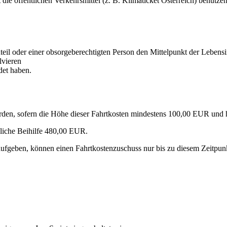
die öffentlichen Verkehrsmittel (z. B. Klimaticket Österreich) benutze
eil oder einer obsorgeberechtigten Person den Mittelpunkt der Lebensi
lvieren
det haben.
werden, sofern die Höhe dieser Fahrtkosten mindestens 100,00 EUR und
gliche Beihilfe 480,00 EUR.
ufgeben, können einen Fahrtkostenzuschuss nur bis zu diesem Zeitpunkt